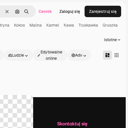
Cennik
Zaloguj się
Zarejestruj się
Wyczyść
Szukaj według obrazu
Szukaj
tryna
Kokos
Malina
Karmel
Kawa
Truskawka
Gruszka
Istotne
Edytowalne
Ludzie
Adv
online
Firma
Skontaktuj się