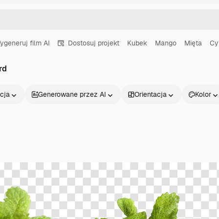
ygeneruj film AI
Dostosuj projekt
Kubek
Mango
Mięta
Cy
rd
cja
Generowane przez AI
Orientacja
Kolor
Produkty
Zacznij