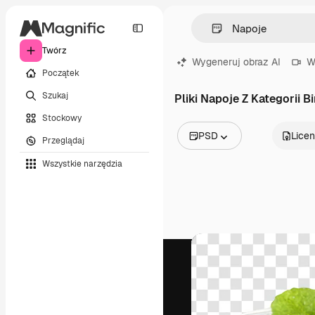
Twórz
Wygeneruj obraz AI
W
Początek
Szukaj
Pliki Napoje Z Kategorii Bi
Stockowy
PSD
Licen
Przeglądaj
Wszystkie obrazy
Wszystkie narzędzia
Wektory
Ilustracje
Zdjęcia
PSD
Szablony
Mockupy
Filmy
Klipy wideo
Ruchome grafiki
Szablony wideo
Ikony
Modele 3D
Czcionki