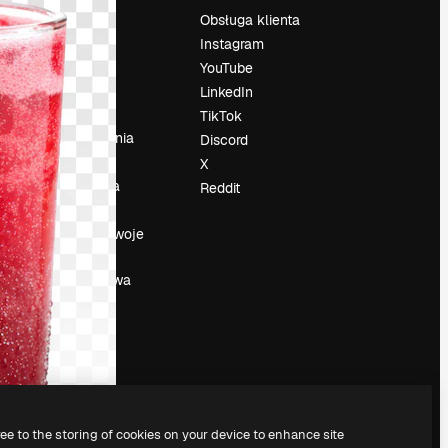
Cennik
Obsługa klienta
O nas
Instagram
Reviews
YouTube
su
Kariera
LinkedIn
Trendy
TikTok
wyszukiwania
Discord
Blog
X
Wydarzenia
Reddit
Slidesgo
a
Sprzedaj swoje
treści
Sala prasowa
Szukasz
magnific.ai
ree to the storing of cookies on your device to enhance site