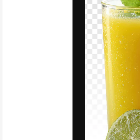
Platforma kreat
najlepszych pr
subskrybentów 
przedsiębiorstw,
Polski
Copyright © 2010