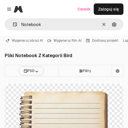
Magnific
Cennik
Zaloguj się
Close menu
Wyczyść
Szukaj
Wygeneruj obraz AI
Wygeneruj film AI
Dostosuj projekt
La
Pliki Notebook Z Kategorii Bird
PSD
Filtry