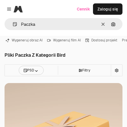
Magnific
Cennik
Zaloguj się
Close menu
Wyczyść
Szukaj
Wygeneruj obraz AI
Wygeneruj film AI
Dostosuj projekt
Pr
Pliki Paczka Z Kategorii Bird
PSD
Filtry