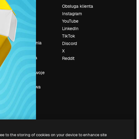
Cennik
Obsługa klienta
O nas
Instagram
Reviews
YouTube
su
Kariera
LinkedIn
Trendy
TikTok
wyszukiwania
Discord
Blog
X
Wydarzenia
Reddit
Slidesgo
a
Sprzedaj swoje
treści
Sala prasowa
Szukasz
magnific.ai
ree to the storing of cookies on your device to enhance site