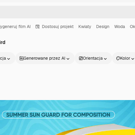
ygeneruj film AI
Dostosuj projekt
Kwiaty
Design
Woda
Ok
ird
cja
Generowane przez AI
Orientacja
Kolor
Produkty
Zacznij