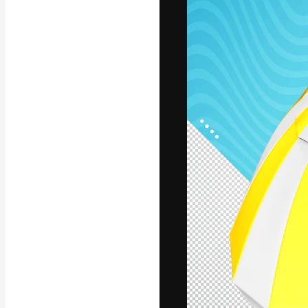
Platforma kreat
najlepszych pr
subskrybentów 
przedsiębiorstw,
Polski
Copyright © 2010