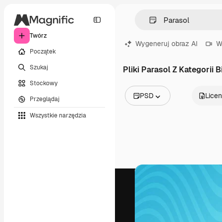
Twórz
Wygeneruj obraz AI
W
Początek
Szukaj
Pliki Parasol Z Kategorii B
Stockowy
PSD
Licen
Przeglądaj
Wszystkie obrazy
Wszystkie narzędzia
Wektory
Ilustracje
Zdjęcia
PSD
Szablony
Mockupy
Filmy
Klipy wideo
Ruchome grafiki
Szablony wideo
Ikony
Modele 3D
Czcionki