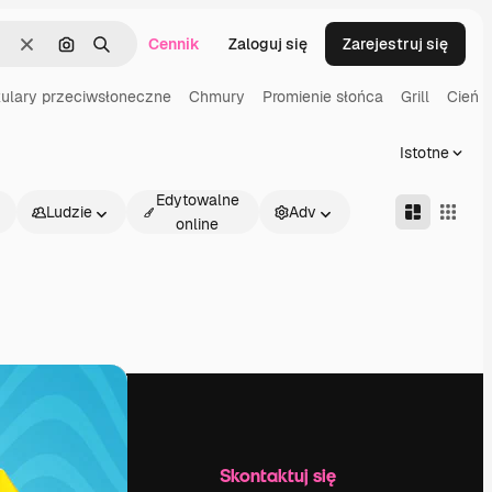
Cennik
Zaloguj się
Zarejestruj się
Wyczyść
Szukaj według obrazu
Szukaj
ulary przeciwsłoneczne
Chmury
Promienie słońca
Grill
Cień
Istotne
Edytowalne
Ludzie
Adv
online
Firma
Skontaktuj się