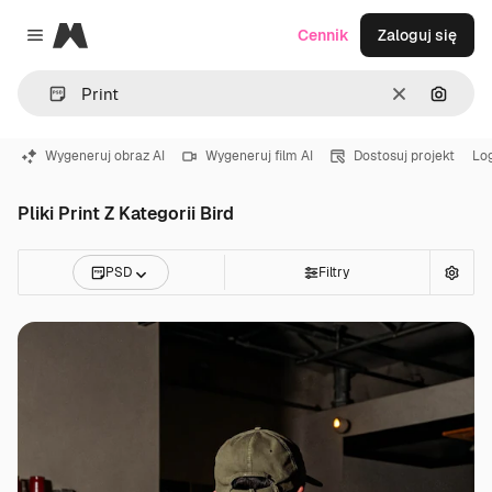
Magnific
Cennik
Zaloguj się
Close menu
Wyczyść
Szukaj
Wygeneruj obraz AI
Wygeneruj film AI
Dostosuj projekt
Lo
Pliki Print Z Kategorii Bird
PSD
Filtry