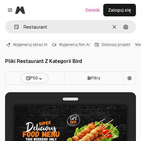
Magnific
Cennik
Zaloguj się
Close menu
Wyczyść
Szukaj
Wygeneruj obraz AI
Wygeneruj film AI
Dostosuj projekt
Me
Pliki Restaurant Z Kategorii Bird
PSD
Filtry