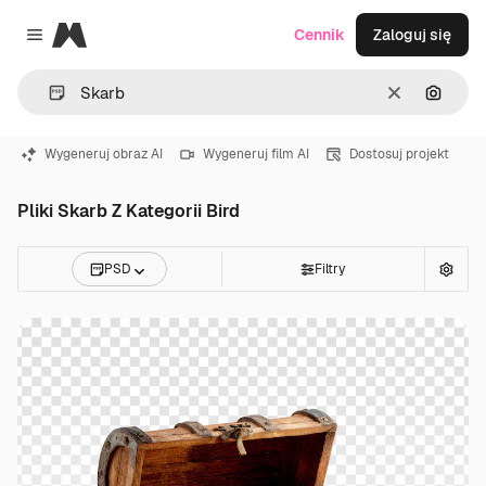
Magnific
Cennik
Zaloguj się
Close menu
Wyczyść
Szukaj
Wygeneruj obraz AI
Wygeneruj film AI
Dostosuj projekt
Pliki Skarb Z Kategorii Bird
PSD
Filtry