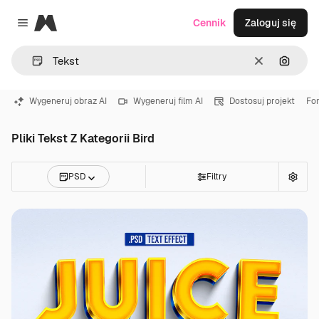
Magnific
Cennik
Zaloguj się
Close menu
Wyczyść
Szukaj
Wygeneruj obraz AI
Wygeneruj film AI
Dostosuj projekt
Fo
Pliki Tekst Z Kategorii Bird
PSD
Filtry