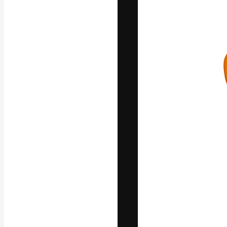
Platforma kreat
najlepszych pr
subskrybentów 
przedsiębiorstw,
Polski
Copyright © 2010