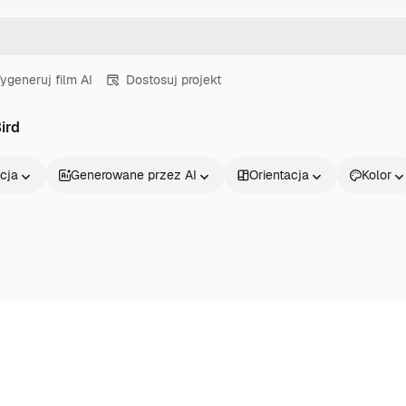
ygeneruj film AI
Dostosuj projekt
ird
cja
Generowane przez AI
Orientacja
Kolor
Produkty
Zacznij