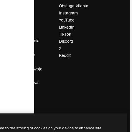
Cennik
Obsługa klienta
O nas
Instagram
Reviews
YouTube
su
Kariera
LinkedIn
Trendy
TikTok
wyszukiwania
Discord
Blog
X
Wydarzenia
Reddit
Slidesgo
a
Sprzedaj swoje
treści
Sala prasowa
Szukasz
magnific.ai
ree to the storing of cookies on your device to enhance site