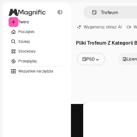
Twórz
Wygeneruj obraz AI
W
Początek
Szukaj
Pliki Trofeum Z Kategorii B
Stockowy
PSD
Licen
Przeglądaj
Wszystkie obrazy
Wszystkie narzędzia
Wektory
Ilustracje
Zdjęcia
PSD
Szablony
Mockupy
Filmy
Klipy wideo
Ruchome grafiki
Szablony wideo
Ikony
Modele 3D
Czcionki