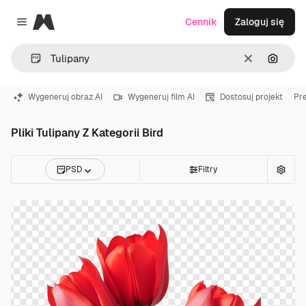
Magnific
Cennik
Zaloguj się
Close menu
Wyczyść
Szukaj
Wygeneruj obraz AI
Wygeneruj film AI
Dostosuj projekt
Pr
Pliki Tulipany Z Kategorii Bird
PSD
Filtry