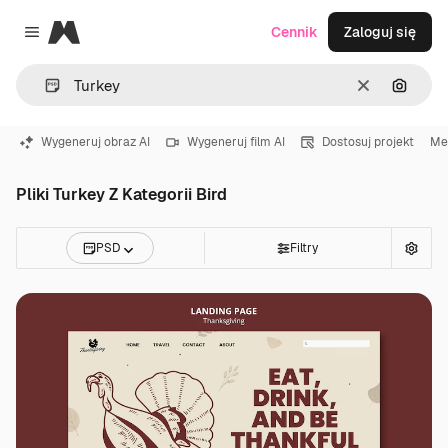
Magnific
Cennik
Zaloguj się
Close menu
Wyczyść
Szukaj
Wygeneruj obraz AI
Wygeneruj film AI
Dostosuj projekt
Me
Pliki Turkey Z Kategorii Bird
PSD
Filtry