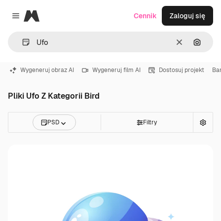
Magnific
Cennik
Zaloguj się
Close menu
Wyczyść
Szukaj
Wygeneruj obraz AI
Wygeneruj film AI
Dostosuj projekt
Ba
Pliki Ufo Z Kategorii Bird
PSD
Filtry