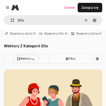
Magnific
Cennik
Zaloguj się
Close menu
Wyczyść
Szukaj
Wygeneruj obraz AI
Wygeneruj film AI
Wygeneruj ikonę AI
Wektory Z Kategorii 20s
Wektory
Filtry