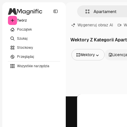
Twórz
Wygeneruj obraz AI
W
Początek
Szukaj
Wektory Z Kategorii Apar
Stockowy
Wektory
Licencj
Przeglądaj
Wszystkie obrazy
Wszystkie narzędzia
Wektory
Ilustracje
Zdjęcia
PSD
Szablony
Mockupy
Filmy
Klipy wideo
Ruchome grafiki
Szablony wideo
Ikony
Modele 3D
Czcionki