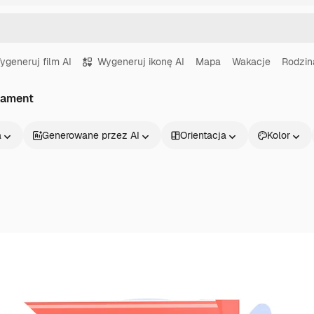
ygeneruj film AI
Wygeneruj ikonę AI
Mapa
Wakacje
Rodzin
tament
a
Generowane przez AI
Orientacja
Kolor
Produkty
Zacznij