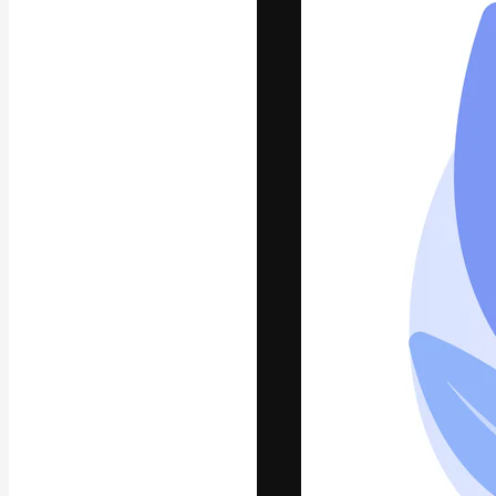
Platforma kreat
najlepszych pr
subskrybentów 
przedsiębiorstw,
Polski
Copyright © 2010