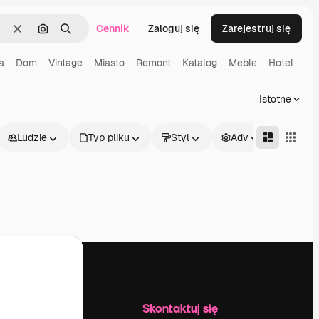
Cennik
Zaloguj się
Zarejestruj się
Wyczyść
Szukaj według obrazu
Szukaj
a
Dom
Vintage
Miasto
Remont
Katalog
Meble
Hotel
Istotne
Ludzie
Typ pliku
Styl
Adv
Firma
Skontaktuj się