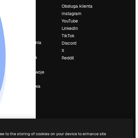
Cennik
Obsługa klienta
O nas
Instagram
Reviews
YouTube
su
Kariera
LinkedIn
Trendy
TikTok
wyszukiwania
Discord
Blog
X
Wydarzenia
Reddit
Slidesgo
a
Sprzedaj swoje
treści
Sala prasowa
Szukasz
magnific.ai
ree to the storing of cookies on your device to enhance site