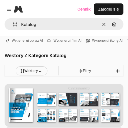
Magnific
Cennik
Zaloguj się
Close menu
Wyczyść
Szukaj
Wygeneruj obraz AI
Wygeneruj film AI
Wygeneruj ikonę AI
Wektory Z Kategorii Katalog
Wektory
Filtry