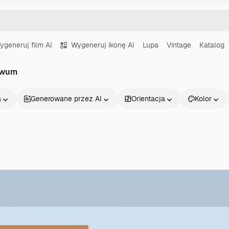
ygeneruj film AI
Wygeneruj ikonę AI
Lupa
Vintage
Katalog
hiwum
a
Generowane przez AI
Orientacja
Kolor
Produkty
Zacznij