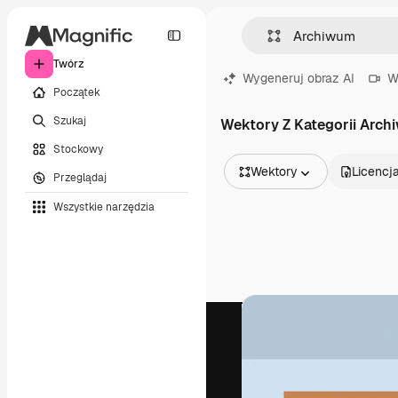
Twórz
Wygeneruj obraz AI
W
Początek
Szukaj
Wektory Z Kategorii Arc
Stockowy
Wektory
Licencj
Przeglądaj
Wszystkie obrazy
Wszystkie narzędzia
Wektory
Ilustracje
Zdjęcia
PSD
Szablony
Mockupy
Filmy
Klipy wideo
Ruchome grafiki
Szablony wideo
Ikony
Modele 3D
Czcionki