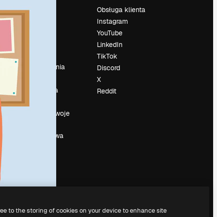
Cennik
Obsługa klienta
O nas
Instagram
Reviews
YouTube
su
Kariera
LinkedIn
Trendy
TikTok
wyszukiwania
Discord
Blog
X
Wydarzenia
Reddit
Slidesgo
a
Sprzedaj swoje
treści
Sala prasowa
Szukasz
magnific.ai
ree to the storing of cookies on your device to enhance site