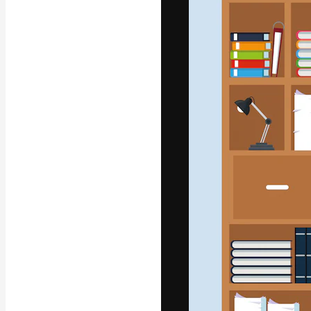
Platforma kreat
najlepszych pr
subskrybentów 
przedsiębiorstw,
Polski
Copyright © 2010