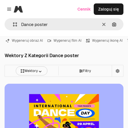
Magnific
Cennik
Zaloguj się
Close menu
Wyczyść
Szukaj
Wygeneruj obraz AI
Wygeneruj film AI
Wygeneruj ikonę AI
Wektory Z Kategorii Dance poster
Wektory
Filtry