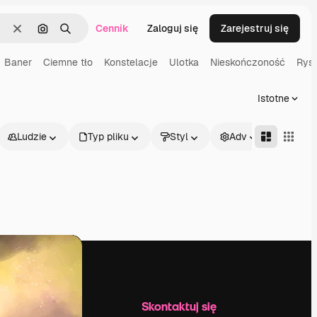
Cennik
Zaloguj się
Zarejestruj się
Wyczyść
Szukaj według obrazu
Szukaj
Baner
Ciemne tło
Konstelacje
Ulotka
Nieskończoność
Rys
Istotne
Ludzie
Typ pliku
Styl
Adv
Firma
Skontaktuj się