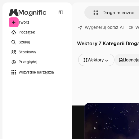
Twórz
Wygeneruj obraz AI
W
Początek
Szukaj
Wektory Z Kategorii Drog
Stockowy
Wektory
Licencj
Przeglądaj
Wszystkie obrazy
Wszystkie narzędzia
Wektory
Ilustracje
Zdjęcia
PSD
Szablony
Mockupy
Filmy
Klipy wideo
Ruchome grafiki
Szablony wideo
Ikony
Modele 3D
Czcionki