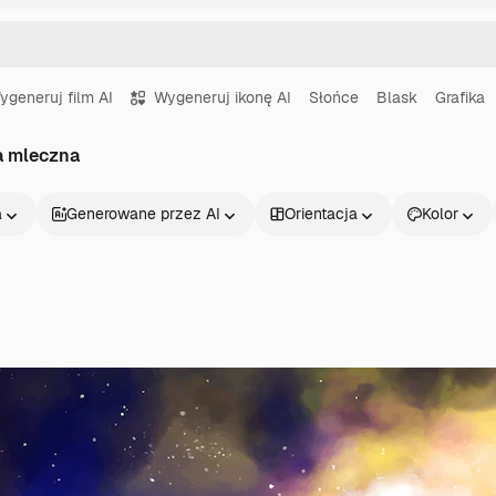
ygeneruj film AI
Wygeneruj ikonę AI
Słońce
Blask
Grafika
a mleczna
a
Generowane przez AI
Orientacja
Kolor
Produkty
Zacznij