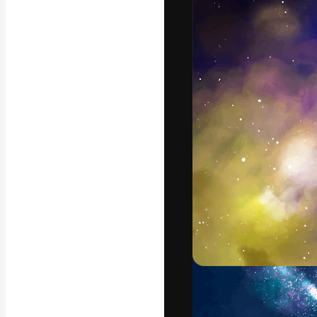
Platforma kreat
najlepszych pr
subskrybentów 
przedsiębiorstw,
Polski
Copyright © 2010