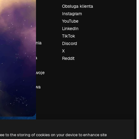
Cennik
Obsługa klienta
O nas
Instagram
Reviews
YouTube
su
Kariera
LinkedIn
Trendy
TikTok
wyszukiwania
Discord
Blog
X
Wydarzenia
Reddit
Slidesgo
a
Sprzedaj swoje
treści
Sala prasowa
Szukasz
magnific.ai
ree to the storing of cookies on your device to enhance site