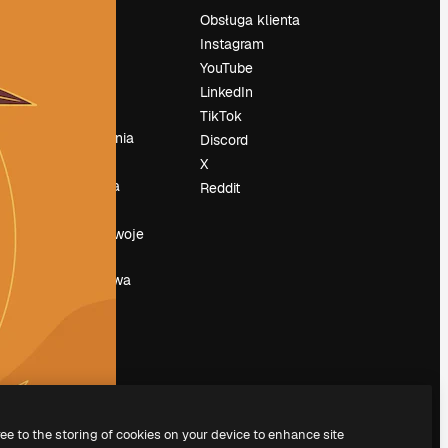
Cennik
Obsługa klienta
O nas
Instagram
Reviews
YouTube
su
Kariera
LinkedIn
Trendy
TikTok
wyszukiwania
Discord
Blog
X
Wydarzenia
Reddit
Slidesgo
a
Sprzedaj swoje
treści
Sala prasowa
Szukasz
magnific.ai
ree to the storing of cookies on your device to enhance site