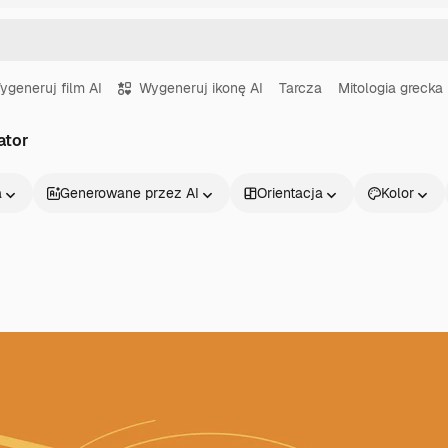
ygeneruj film AI
Wygeneruj ikonę AI
Tarcza
Mitologia grecka
ator
a
Generowane przez AI
Orientacja
Kolor
Produkty
Zacznij