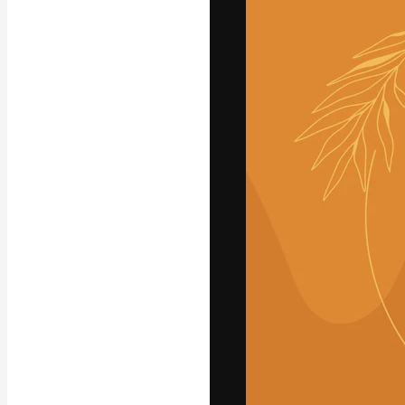
Platforma kreat
najlepszych pr
subskrybentów 
przedsiębiorstw,
Polski
Copyright © 2010