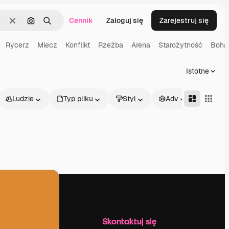
Cennik
Zaloguj się
Zarejestruj się
Wyczyść
Szukaj według obrazu
Szukaj
Rycerz
Miecz
Konflikt
Rzeźba
Arena
Starożytność
Boha
Istotne
Ludzie
Typ pliku
Styl
Adv
Firma
Skontaktuj się