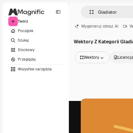
Twórz
Wygeneruj obraz AI
W
Początek
Szukaj
Wektory Z Kategorii Gladi
Stockowy
Wektory
Licencj
Przeglądaj
Wszystkie obrazy
Wszystkie narzędzia
Wektory
Ilustracje
Zdjęcia
PSD
Szablony
Mockupy
Filmy
Klipy wideo
Ruchome grafiki
Szablony wideo
Ikony
Modele 3D
Czcionki