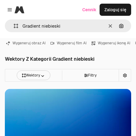
Magnific
Cennik
Zaloguj się
Close menu
Wyczyść
Szukaj
Wygeneruj obraz AI
Wygeneruj film AI
Wygeneruj ikonę AI
Wektory Z Kategorii Gradient niebieski
Wektory
Filtry