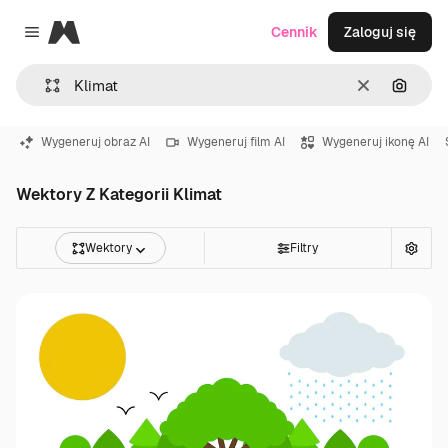
Magnific
Cennik
Zaloguj się
Close menu
Wyczyść
Szukaj
Wygeneruj obraz AI
Wygeneruj film AI
Wygeneruj ikonę AI
Wektory Z Kategorii Klimat
Wektory
Filtry