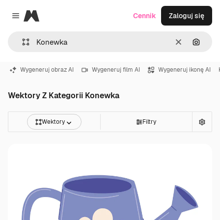
Magnific
Cennik
Zaloguj się
Close menu
Wyczyść
Szukaj
Wygeneruj obraz AI
Wygeneruj film AI
Wygeneruj ikonę AI
Wektory Z Kategorii Konewka
Wektory
Filtry