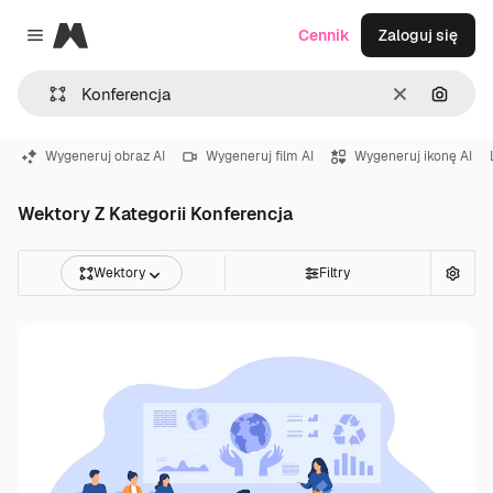
Magnific
Cennik
Zaloguj się
Close menu
Wyczyść
Szukaj
Wygeneruj obraz AI
Wygeneruj film AI
Wygeneruj ikonę AI
Wektory Z Kategorii Konferencja
Wektory
Filtry