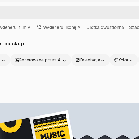
ygeneruj film AI
Wygeneruj ikonę AI
Ulotka dwustronna
Szab
let mockup
a
Generowane przez AI
Orientacja
Kolor
Produkty
Zacznij