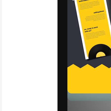
Platforma kreat
najlepszych pr
subskrybentów 
przedsiębiorstw,
Polski
Copyright © 2010