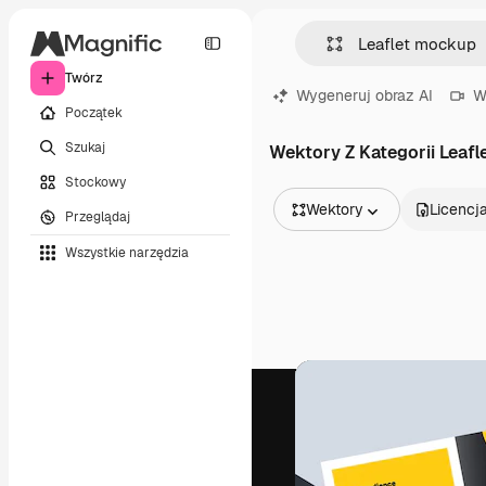
Twórz
Wygeneruj obraz AI
W
Początek
Szukaj
Wektory Z Kategorii Leaf
Stockowy
Wektory
Licencj
Przeglądaj
Wszystkie obrazy
Wszystkie narzędzia
Wektory
Ilustracje
Zdjęcia
PSD
Szablony
Mockupy
Filmy
Klipy wideo
Ruchome grafiki
Szablony wideo
Ikony
Modele 3D
Czcionki