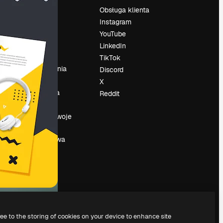
Cennik
Obsługa klienta
O nas
Instagram
Reviews
YouTube
su
Kariera
LinkedIn
Trendy
TikTok
wyszukiwania
Discord
Blog
X
Wydarzenia
Reddit
Slidesgo
a
Sprzedaj swoje
treści
Sala prasowa
Szukasz
magnific.ai
ree to the storing of cookies on your device to enhance site