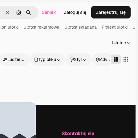
Cennik
Zaloguj się
Zarejestruj się
Wyczyść
Szukaj według obrazu
Szukaj
lon ulotki
Ulotka reklamowa
Ulotka składana
Projekt ulotki
Ul
Istotne
Ludzie
Typ pliku
Styl
Adv
Firma
Skontaktuj się