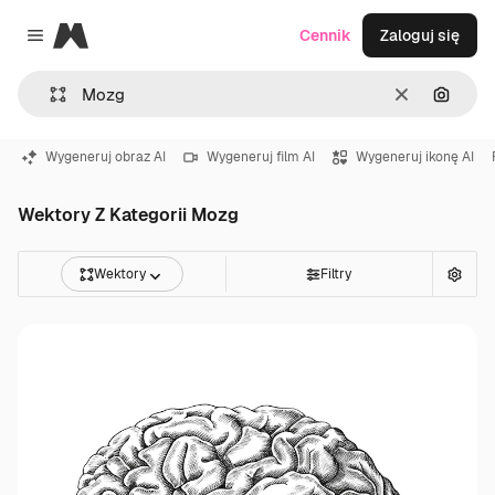
Magnific
Cennik
Zaloguj się
Close menu
Wyczyść
Szukaj
Wygeneruj obraz AI
Wygeneruj film AI
Wygeneruj ikonę AI
Wektory Z Kategorii Mozg
Wektory
Filtry