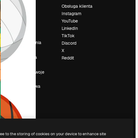
Cennik
Obsługa klienta
O nas
Instagram
Reviews
YouTube
su
Kariera
LinkedIn
Trendy
TikTok
wyszukiwania
Discord
Blog
X
Wydarzenia
Reddit
Slidesgo
a
Sprzedaj swoje
treści
Sala prasowa
Szukasz
magnific.ai
ree to the storing of cookies on your device to enhance site