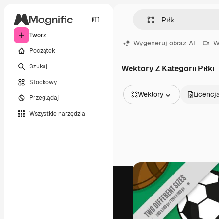
Twórz
Wygeneruj obraz AI
W
Początek
Szukaj
Wektory Z Kategorii Piłki
Stockowy
Wektory
Licencj
Przeglądaj
Wszystkie obrazy
Wszystkie narzędzia
Wektory
Ilustracje
Zdjęcia
PSD
Szablony
Mockupy
Filmy
Klipy wideo
Ruchome grafiki
Szablony wideo
Ikony
Modele 3D
Czcionki