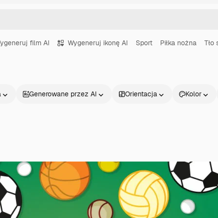
ygeneruj film AI
Wygeneruj ikonę AI
Sport
Piłka nożna
Tło 
a
Generowane przez AI
Orientacja
Kolor
Produkty
Zacznij