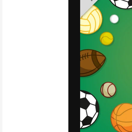
Platforma kreat
najlepszych pr
subskrybentów 
przedsiębiorstw,
Polski
Copyright © 2010