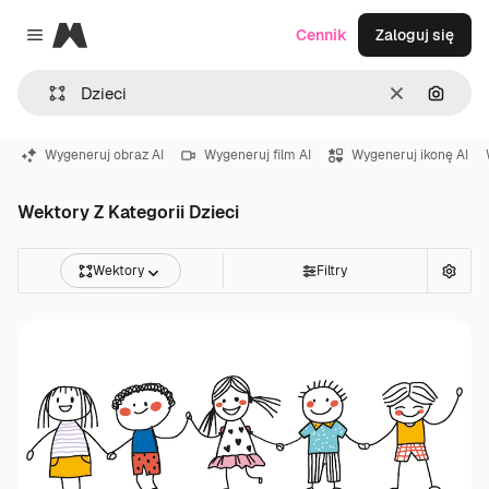
Magnific
Cennik
Zaloguj się
Close menu
Wyczyść
Szukaj
Wygeneruj obraz AI
Wygeneruj film AI
Wygeneruj ikonę AI
Wektory Z Kategorii Dzieci
Wektory
Filtry