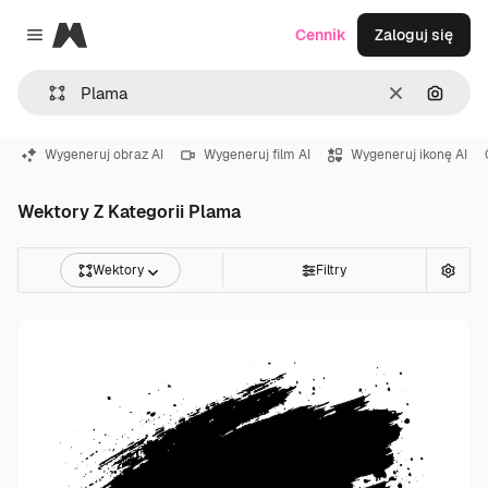
Magnific
Cennik
Zaloguj się
Close menu
Wyczyść
Szukaj
Wygeneruj obraz AI
Wygeneruj film AI
Wygeneruj ikonę AI
Wektory Z Kategorii Plama
Wektory
Filtry