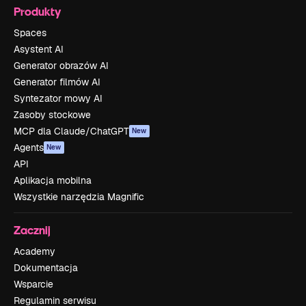
Produkty
Spaces
Asystent AI
Generator obrazów AI
Generator filmów AI
Syntezator mowy AI
Zasoby stockowe
MCP dla Claude/ChatGPT
New
Agents
New
API
Aplikacja mobilna
Wszystkie narzędzia Magnific
Zacznij
Academy
Dokumentacja
Wsparcie
Regulamin serwisu