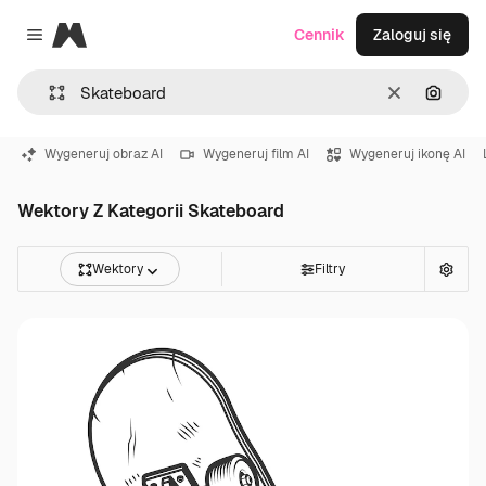
Magnific
Cennik
Zaloguj się
Close menu
Wyczyść
Szukaj
Wygeneruj obraz AI
Wygeneruj film AI
Wygeneruj ikonę AI
Wektory Z Kategorii Skateboard
Wektory
Filtry