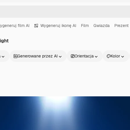
ygeneruj film AI
Wygeneruj ikonę AI
Film
Gwiazda
Prezent
ight
a
Generowane przez AI
Orientacja
Kolor
Produkty
Zacznij