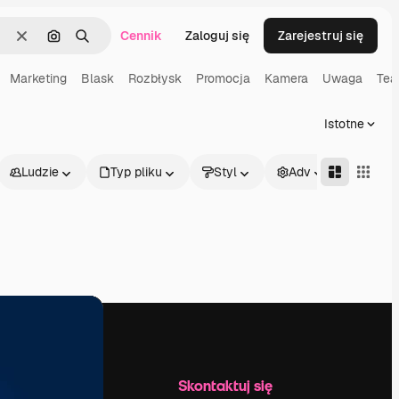
Cennik
Zaloguj się
Zarejestruj się
Wyczyść
Szukaj według obrazu
Szukaj
Marketing
Blask
Rozbłysk
Promocja
Kamera
Uwaga
Tea
Istotne
Ludzie
Typ pliku
Styl
Adv
Firma
Skontaktuj się