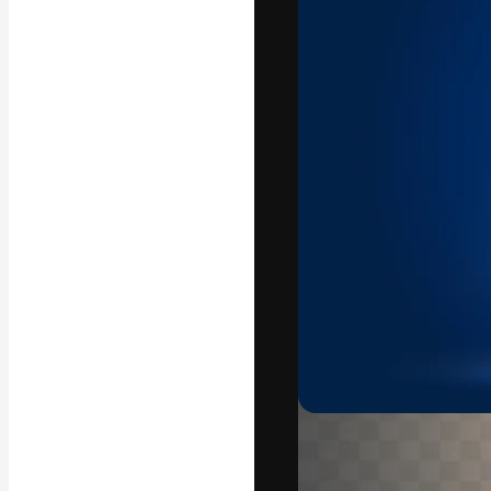
Platforma kreat
najlepszych pr
subskrybentów 
przedsiębiorstw,
Polski
Copyright © 2010