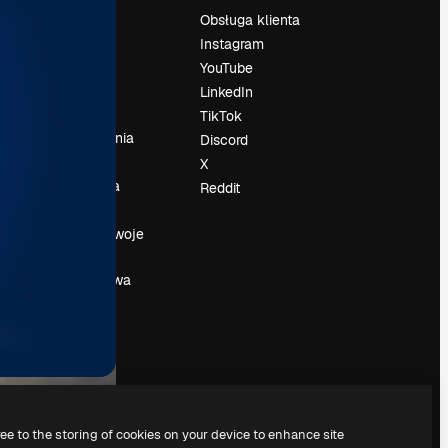
Cennik
Obsługa klienta
O nas
Instagram
Reviews
YouTube
su
Kariera
LinkedIn
Trendy
TikTok
wyszukiwania
Discord
Blog
X
Wydarzenia
Reddit
Slidesgo
a
Sprzedaj swoje
treści
Sala prasowa
Szukasz
magnific.ai
ree to the storing of cookies on your device to enhance site