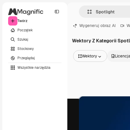
Twórz
Wygeneruj obraz AI
W
Początek
Szukaj
Wektory Z Kategorii Spotl
Stockowy
Wektory
Licencj
Przeglądaj
Wszystkie obrazy
Wszystkie narzędzia
Wektory
Ilustracje
Zdjęcia
PSD
Szablony
Mockupy
Filmy
Klipy wideo
Ruchome grafiki
Szablony wideo
Ikony
Modele 3D
Czcionki