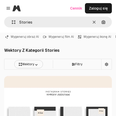
Magnific
Cennik
Zaloguj się
Close menu
Wyczyść
Szukaj
Wygeneruj obraz AI
Wygeneruj film AI
Wygeneruj ikonę AI
Wektory Z Kategorii Stories
Wektory
Filtry