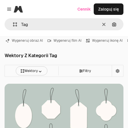
Magnific
Cennik
Zaloguj się
Close menu
Wyczyść
Szukaj
Wygeneruj obraz AI
Wygeneruj film AI
Wygeneruj ikonę AI
Wektory Z Kategorii Tag
Wektory
Filtry