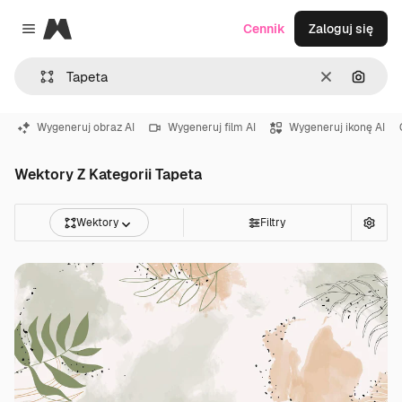
Magnific
Cennik
Zaloguj się
Close menu
Wyczyść
Szukaj
Wygeneruj obraz AI
Wygeneruj film AI
Wygeneruj ikonę AI
Wektory Z Kategorii Tapeta
Wektory
Filtry