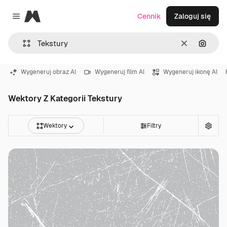
Magnific
Cennik
Zaloguj się
Close menu
Wyczyść
Szukaj
Wygeneruj obraz AI
Wygeneruj film AI
Wygeneruj ikonę AI
Wektory Z Kategorii Tekstury
Wektory
Filtry