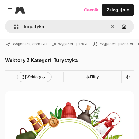
Magnific
Cennik
Zaloguj się
Close menu
Wyczyść
Szukaj
Wygeneruj obraz AI
Wygeneruj film AI
Wygeneruj ikonę AI
Wektory Z Kategorii Turystyka
Wektory
Filtry