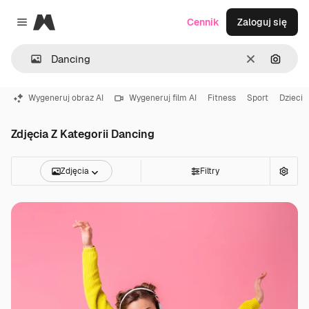
Magnific
Cennik
Zaloguj się
Close menu
Wyczyść
Szukaj
Wygeneruj obraz AI
Wygeneruj film AI
Fitness
Sport
Dzieci
Zdjęcia Z Kategorii Dancing
Zdjęcia
Filtry