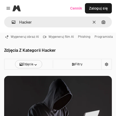
Magnific
Cennik
Zaloguj się
Close menu
Wyczyść
Szukaj
Wygeneruj obraz AI
Wygeneruj film AI
Phishing
Programista
Zdjęcia Z Kategorii Hacker
Zdjęcia
Filtry