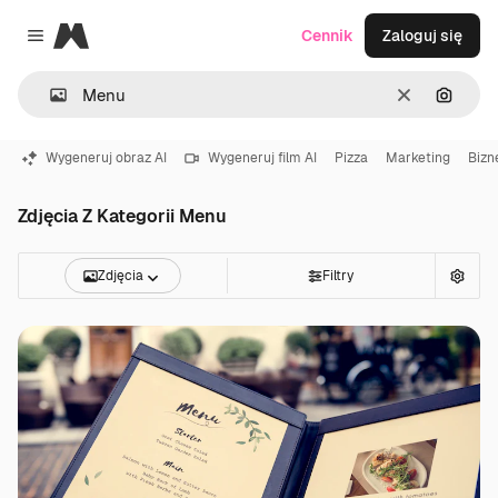
Magnific
Cennik
Zaloguj się
Close menu
Wyczyść
Szukaj
Wygeneruj obraz AI
Wygeneruj film AI
Pizza
Marketing
Bizn
Zdjęcia Z Kategorii Menu
Zdjęcia
Filtry