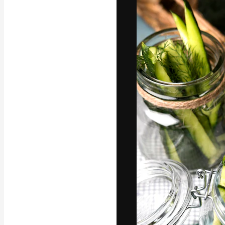
Platforma kreat
najlepszych pr
subskrybentów 
przedsiębiorstw,
Polski
Copyright © 2010