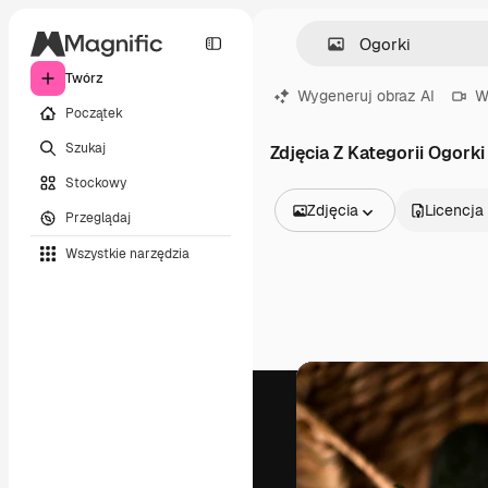
Twórz
Wygeneruj obraz AI
W
Początek
Szukaj
Zdjęcia Z Kategorii Ogorki
Stockowy
Zdjęcia
Licencja
Przeglądaj
Wszystkie obrazy
Wszystkie narzędzia
Wektory
Ilustracje
Zdjęcia
PSD
Szablony
Mockupy
Filmy
Klipy wideo
Ruchome grafiki
Szablony wideo
Ikony
Modele 3D
Czcionki