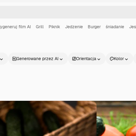
ygeneruj film AI
Grill
Piknik
Jedzenie
Burger
śniadanie
Jes
Generowane przez AI
Orientacja
Kolor
Produkty
Zacznij