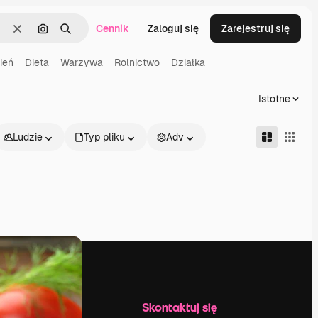
Cennik
Zaloguj się
Zarejestruj się
Wyczyść
Szukaj według obrazu
Szukaj
ień
Dieta
Warzywa
Rolnictwo
Działka
Istotne
Ludzie
Typ pliku
Adv
Firma
Skontaktuj się