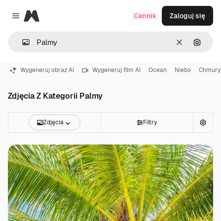
Magnific
Cennik
Zaloguj się
Close menu
Wyczyść
Szukaj
Wygeneruj obraz AI
Wygeneruj film AI
Ocean
Niebo
Chmury
Zdjęcia Z Kategorii Palmy
Zdjęcia
Filtry