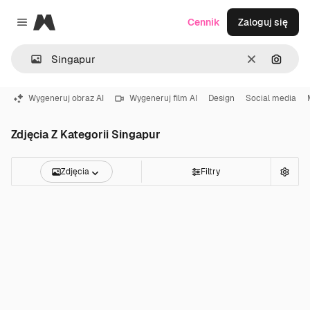
Magnific
Cennik
Zaloguj się
Close menu
Wyczyść
Szukaj
Wygeneruj obraz AI
Wygeneruj film AI
Design
Social media
Zdjęcia Z Kategorii Singapur
Zdjęcia
Filtry