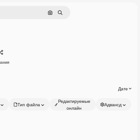
Поиск по изображению
Поиск
Поделиться
вания
Дате
Редактируемые
Тип файла
Адвансд
онлайн