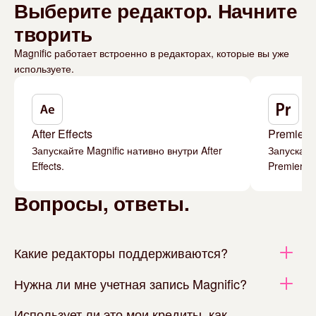
Выберите редактор. Начните
творить
Magnific работает встроенно в редакторах, которые вы уже
используете.
After Effects
Premiere
Запускайте Magnific нативно внутри After
Запускайт
Effects.
Premiere P
Вопросы, ответы.
Какие редакторы поддерживаются?
Нужна ли мне учетная запись Magnific?
Использует ли это мои кредиты, как