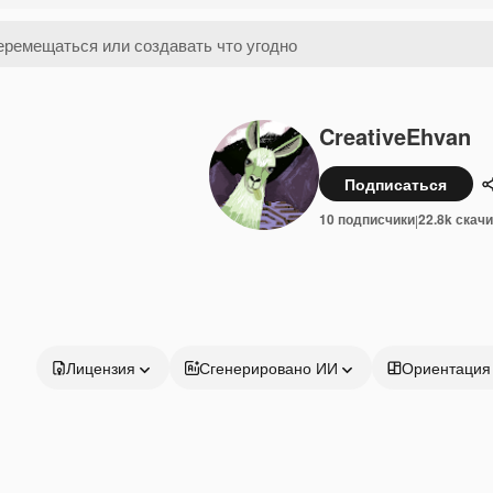
CreativeEhvan
Подписаться
10 подписчики
22.8k скач
|
Лицензия
Сгенерировано ИИ
Ориентация