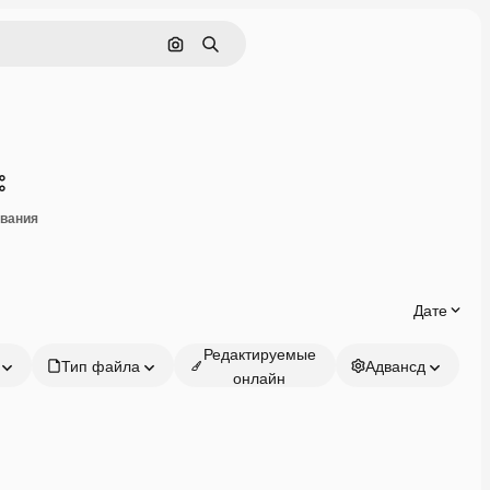
Поиск по изображению
Поиск
Поделиться
ивания
Дате
Редактируемые
Тип файла
Адвансд
онлайн