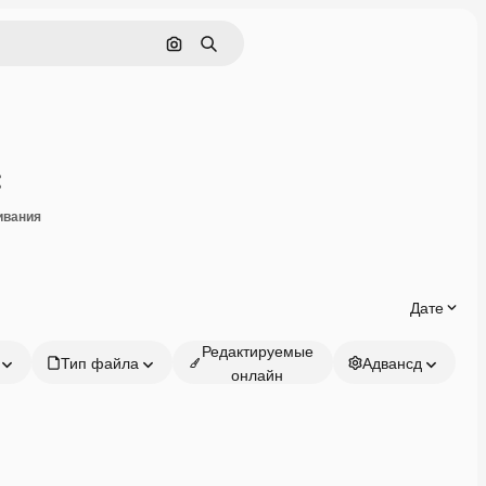
Поиск по изображению
Поиск
Поделиться
ивания
Дате
Редактируемые
Тип файла
Адвансд
онлайн