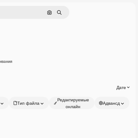
Поиск по изображению
Поиск
оделиться
ивания
Дате
Редактируемые
Тип файла
Адвансд
онлайн