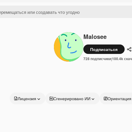
Malosee
Подписаться
П
728 подписчики
100.4k ска
|
Лицензия
Сгенерировано ИИ
Ориентация