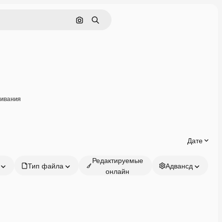
Поиск по изображению
Поиск
оделиться
чивания
Дате
Редактируемые
Тип файла
Адвансд
онлайн