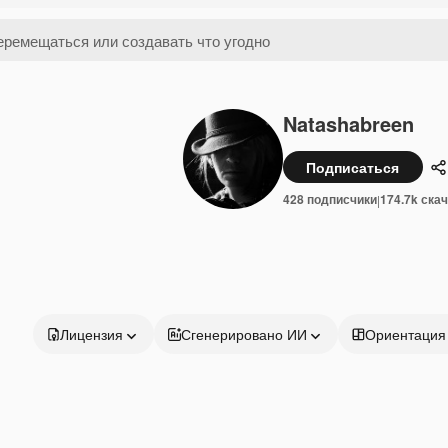
Natashabreen
Подписаться
П
428 подписчики
174.7k ска
|
Лицензия
Сгенерировано ИИ
Ориентация