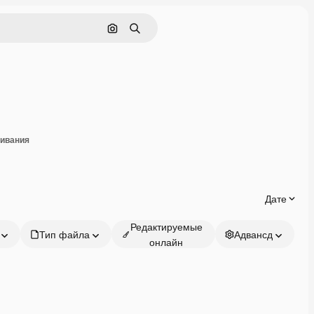
Поиск по изображению
Поиск
оделиться
чивания
Дате
Редактируемые
Тип файла
Адвансд
онлайн