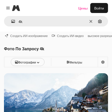
Magnific
Цены
Войти
Close menu
Очистить
Поиск 
Создать ИИ-изображение
Создать ИИ-видео
высокое разреш
Фото По Запросу 4k
Фотографии
Фильтры